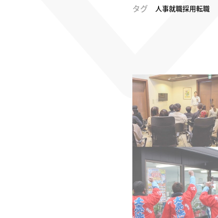
タグ
人事
就職
採用
転職