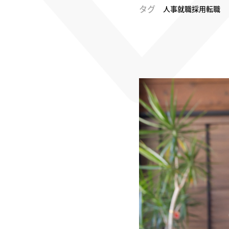
タグ
人事
就職
採用
転職